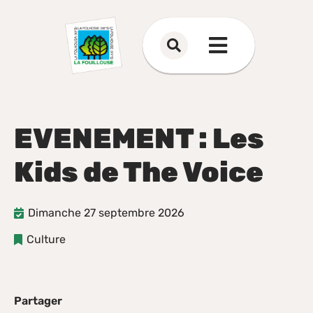
Aller au menu
Aller au contenu
Aller à la recherche
Rechercher
Menu
sur
le
site
EVENEMENT : Les
Kids de The Voice
Dimanche 27 septembre 2026
Culture
Partager