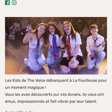
Partager
Partager


sur
sur
Facebook
Instagram
Les Kids de The Voice débarquent à La Fouillouse pour
un moment magique !
Vous les avez découverts sur vos écrans, ils vous ont
émus, impressionnés et fait vibrer par leur talent.