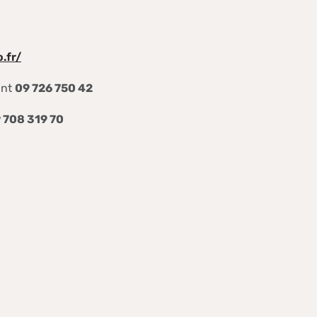
.fr/
ant
09 726 750 42
 708 319 70