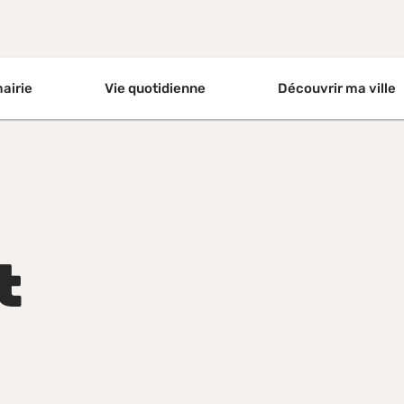
ller à la recherche
airie
Vie quotidienne
Découvrir ma ville
t