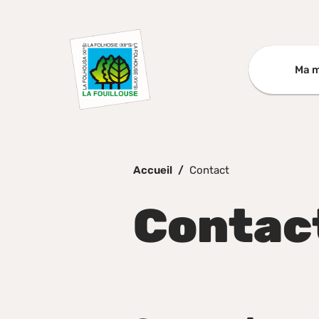
Aller au menu
Aller au contenu
A
Ma m
Accueil
Contact
Contac