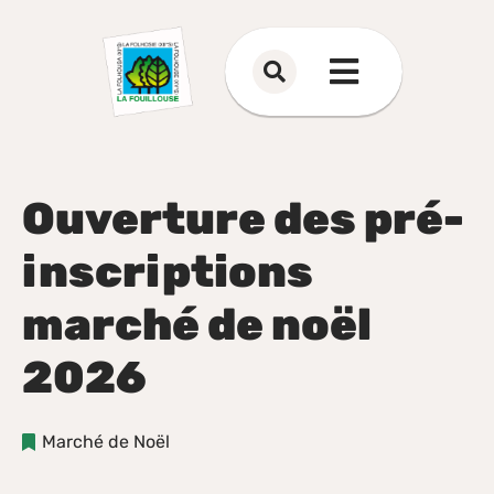
Aller au menu
Aller au contenu
Aller à la recherche
Rechercher
Menu
sur
le
site
Ouverture des pré-
inscriptions
marché de noël
2026
Marché de Noël