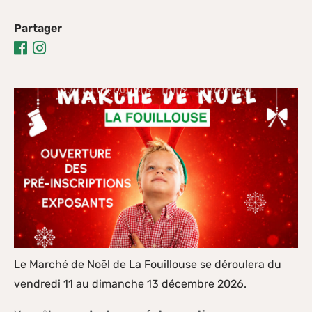
Partager
Partager
Partager


sur
sur
Facebook
Instagram
Le Marché de Noël de La Fouillouse se déroulera du
vendredi 11 au dimanche 13 décembre 2026.